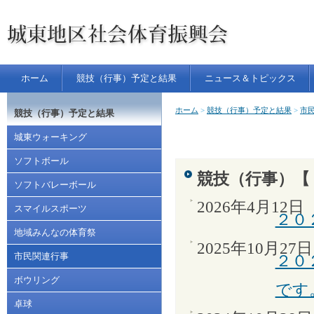
P
本
a
文
g
へ
e
ジ
T
ャ
o
ン
p
プ
す
る
ホーム
競技（行事）予定と結果
ニュース＆トピックス
現
ホーム
>
競技（行事）予定と結果
>
市
競技（行事）予定と結果
在
城東ウォーキング
位
置
ソフトボール
は、
競技（行事）【
ソフトバレーボール
2026年4月12日
スマイルスポーツ
２０
地域みんなの体育祭
2025年10月27日
市民関連行事
２０
ボウリング
です
卓球