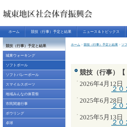
P
本
a
文
g
へ
e
ジ
T
ャ
o
ン
p
プ
す
る
ホーム
競技（行事）予定と結果
ニュース＆トピックス
現
ホーム
>
競技（行事）予定と結果
>
ソ
競技（行事）予定と結果
在
城東ウォーキング
位
置
ソフトボール
は、
競技（行事）【
ソフトバレーボール
2026年4月12日
スマイルスポーツ
２０
地域みんなの体育祭
2025年6月28日
市民関連行事
２０
ボウリング
2025年5月13日
２０
卓球